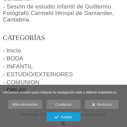
- Sesión de estudio infantil de Guillermo.
Fotógrafo Carmelo Hinojal de Santander,
Cantabria.
CATEGORÍAS
- Inicio
- BODA
- INFANTIL
- ESTUDIO/EXTERIORES
- COMUNION
- ORLAS
Utilizamos cookies para mejorar la navegación web y obtener estadísticas.
Más información
Configurar
Rechazar
Aviso legal
-
Política de cookies
-
Política de privacidad
Aceptar